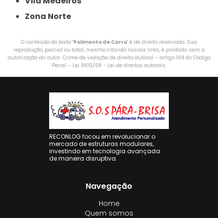
Vila Medeiros
Zona Norte
O conteúdo do texto "
Polimento de Carro
" é de direito reservado. Sua
reprodução, parcial ou total, mesmo citando nossos links, é proibida sem a
autorização do autor. Crime de violação de direito autoral – artigo 184 do Código
Penal –
Lei 9610/98 - Lei de direitos autorais
.
RECONLOG focou em revolucionar o
mercado de estruturas modulares,
investindo em tecnologia avançada
de maneira disruptiva.
Navegação
Home
Quem somos