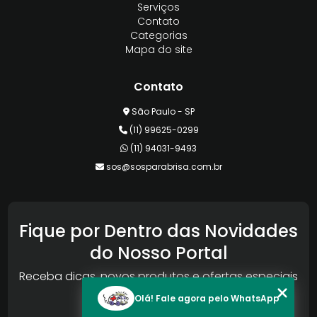
Serviços
Contato
Categorias
Mapa do site
Contato
São Paulo - SP
(11) 99625-0299
(11) 94031-9493
sos@sosparabrisa.com.br
Fique por Dentro das Novidades
do Nosso Portal
Receba dicas, novos produtos e ofertas especiais
da Reconlog
Olá! Fale agora pelo WhatsApp