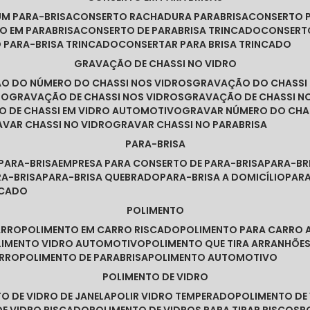
UM PARA-BRISA
CONSERTO RACHADURA PARABRISA
CONSERTO 
TO EM PARABRISA
CONSERTO DE PARABRISA TRINCADO
CONSERT
O PARA-BRISA TRINCADO
CONSERTAR PARA BRISA TRINCADO
GRAVAÇÃO DE CHASSI NO VIDRO
ÃO DO NÚMERO DO CHASSI NOS VIDROS
GRAVAÇÃO DO CHASSI
RO
GRAVAÇÃO DE CHASSI NOS VIDROS
GRAVAÇÃO DE CHASSI N
O DE CHASSI EM VIDRO AUTOMOTIVO
GRAVAR NÚMERO DO CHA
RAVAR CHASSI NO VIDRO
GRAVAR CHASSI NO PARABRISA
PARA-BRISA
 PARA-BRISA
EMPRESA PARA CONSERTO DE PARA-BRISA
PARA-B
RA-BRISA
PARA-BRISA QUEBRADO
PARA-BRISA A DOMICÍLIO
PAR
NCADO
POLIMENTO
ARRO
POLIMENTO EM CARRO RISCADO
POLIMENTO PARA CARRO 
OLIMENTO VIDRO AUTOMOTIVO
POLIMENTO QUE TIRA ARRANHÕ
ARRO
POLIMENTO DE PARABRISA
POLIMENTO AUTOMOTIVO
POLIMENTO DE VIDRO
TO DE VIDRO DE JANELA
POLIR VIDRO TEMPERADO
POLIMENTO D