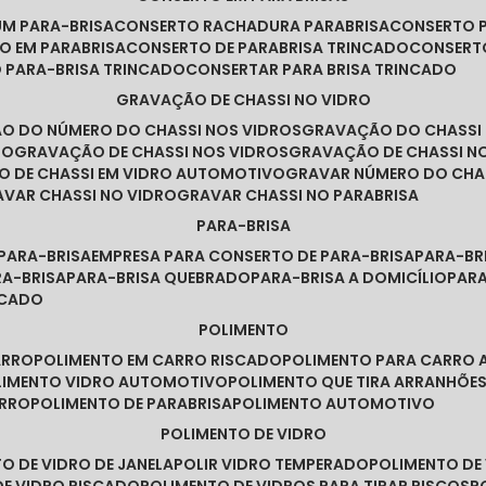
UM PARA-BRISA
CONSERTO RACHADURA PARABRISA
CONSERTO 
TO EM PARABRISA
CONSERTO DE PARABRISA TRINCADO
CONSERT
O PARA-BRISA TRINCADO
CONSERTAR PARA BRISA TRINCADO
GRAVAÇÃO DE CHASSI NO VIDRO
ÃO DO NÚMERO DO CHASSI NOS VIDROS
GRAVAÇÃO DO CHASSI
RO
GRAVAÇÃO DE CHASSI NOS VIDROS
GRAVAÇÃO DE CHASSI N
O DE CHASSI EM VIDRO AUTOMOTIVO
GRAVAR NÚMERO DO CHA
RAVAR CHASSI NO VIDRO
GRAVAR CHASSI NO PARABRISA
PARA-BRISA
 PARA-BRISA
EMPRESA PARA CONSERTO DE PARA-BRISA
PARA-B
RA-BRISA
PARA-BRISA QUEBRADO
PARA-BRISA A DOMICÍLIO
PAR
NCADO
POLIMENTO
ARRO
POLIMENTO EM CARRO RISCADO
POLIMENTO PARA CARRO 
OLIMENTO VIDRO AUTOMOTIVO
POLIMENTO QUE TIRA ARRANHÕ
ARRO
POLIMENTO DE PARABRISA
POLIMENTO AUTOMOTIVO
POLIMENTO DE VIDRO
TO DE VIDRO DE JANELA
POLIR VIDRO TEMPERADO
POLIMENTO D