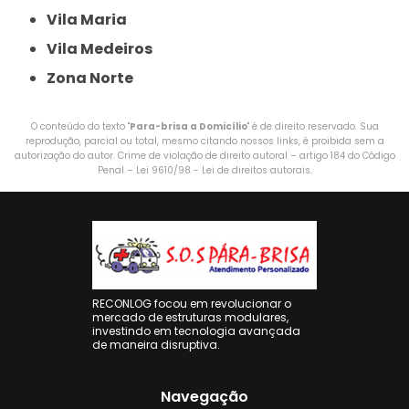
Vila Maria
Vila Medeiros
Zona Norte
O conteúdo do texto "
Para-brisa a Domicílio
" é de direito reservado. Sua
reprodução, parcial ou total, mesmo citando nossos links, é proibida sem a
autorização do autor. Crime de violação de direito autoral – artigo 184 do Código
Penal –
Lei 9610/98 - Lei de direitos autorais
.
RECONLOG focou em revolucionar o
mercado de estruturas modulares,
investindo em tecnologia avançada
de maneira disruptiva.
Navegação