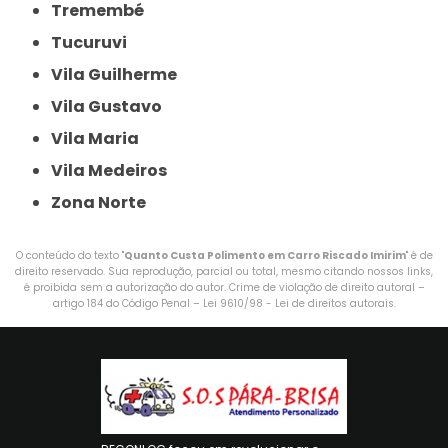
Tremembé
Tucuruvi
Vila Guilherme
Vila Gustavo
Vila Maria
Vila Medeiros
Zona Norte
O conteúdo do texto "
Quanto Custa Polimento em Carro Riscado Imirim
" é de
direito reservado. Sua reprodução, parcial ou total, mesmo citando nossos links,
é proibida sem a autorização do autor. Crime de violação de direito autoral –
artigo 184 do Código Penal –
Lei 9610/98 - Lei de direitos autorais
.