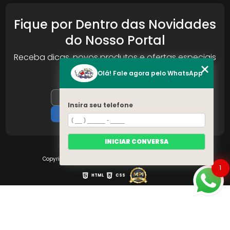
Fique por Dentro das Novidades
do Nosso Portal
Receba dicas, novos produtos e ofertas especiais
da Reconlog
Olá! Fale agora pelo WhatsApp
Insira seu telefone
INICIAR CONVERSA
Copyright © S.O.S Pára-brisa. (Lei 9610 de 19/02/1998)
1
HTML
CSS