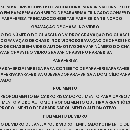
UM PARA-BRISA
CONSERTO RACHADURA PARABRISA
CONSERTO 
TO EM PARABRISA
CONSERTO DE PARABRISA TRINCADO
CONSERT
O PARA-BRISA TRINCADO
CONSERTAR PARA BRISA TRINCADO
GRAVAÇÃO DE CHASSI NO VIDRO
ÃO DO NÚMERO DO CHASSI NOS VIDROS
GRAVAÇÃO DO CHASSI
RO
GRAVAÇÃO DE CHASSI NOS VIDROS
GRAVAÇÃO DE CHASSI N
O DE CHASSI EM VIDRO AUTOMOTIVO
GRAVAR NÚMERO DO CHA
RAVAR CHASSI NO VIDRO
GRAVAR CHASSI NO PARABRISA
PARA-BRISA
 PARA-BRISA
EMPRESA PARA CONSERTO DE PARA-BRISA
PARA-B
RA-BRISA
PARA-BRISA QUEBRADO
PARA-BRISA A DOMICÍLIO
PAR
NCADO
POLIMENTO
ARRO
POLIMENTO EM CARRO RISCADO
POLIMENTO PARA CARRO 
OLIMENTO VIDRO AUTOMOTIVO
POLIMENTO QUE TIRA ARRANHÕ
ARRO
POLIMENTO DE PARABRISA
POLIMENTO AUTOMOTIVO
POLIMENTO DE VIDRO
TO DE VIDRO DE JANELA
POLIR VIDRO TEMPERADO
POLIMENTO D