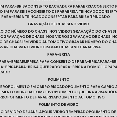
UM PARA-BRISA
CONSERTO RACHADURA PARABRISA
CONSERTO 
TO EM PARABRISA
CONSERTO DE PARABRISA TRINCADO
CONSERT
O PARA-BRISA TRINCADO
CONSERTAR PARA BRISA TRINCADO
GRAVAÇÃO DE CHASSI NO VIDRO
ÃO DO NÚMERO DO CHASSI NOS VIDROS
GRAVAÇÃO DO CHASSI
RO
GRAVAÇÃO DE CHASSI NOS VIDROS
GRAVAÇÃO DE CHASSI N
O DE CHASSI EM VIDRO AUTOMOTIVO
GRAVAR NÚMERO DO CHA
RAVAR CHASSI NO VIDRO
GRAVAR CHASSI NO PARABRISA
PARA-BRISA
 PARA-BRISA
EMPRESA PARA CONSERTO DE PARA-BRISA
PARA-B
RA-BRISA
PARA-BRISA QUEBRADO
PARA-BRISA A DOMICÍLIO
PAR
NCADO
POLIMENTO
ARRO
POLIMENTO EM CARRO RISCADO
POLIMENTO PARA CARRO 
OLIMENTO VIDRO AUTOMOTIVO
POLIMENTO QUE TIRA ARRANHÕ
ARRO
POLIMENTO DE PARABRISA
POLIMENTO AUTOMOTIVO
POLIMENTO DE VIDRO
TO DE VIDRO DE JANELA
POLIR VIDRO TEMPERADO
POLIMENTO D