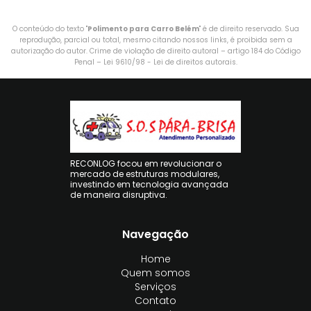
O conteúdo do texto "
Polimento para Carro Belém
" é de direito reservado. Sua
reprodução, parcial ou total, mesmo citando nossos links, é proibida sem a
autorização do autor. Crime de violação de direito autoral – artigo 184 do Código
Penal –
Lei 9610/98 - Lei de direitos autorais
.
RECONLOG focou em revolucionar o
mercado de estruturas modulares,
investindo em tecnologia avançada
de maneira disruptiva.
Navegação
Home
Quem somos
Serviços
Contato