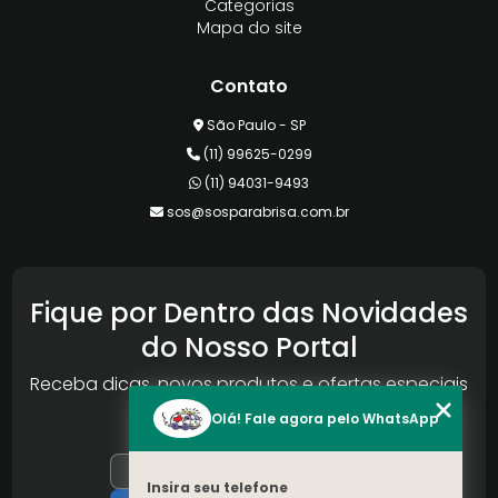
Categorias
Mapa do site
Contato
São Paulo - SP
(11) 99625-0299
(11) 94031-9493
sos@sosparabrisa.com.br
Fique por Dentro das Novidades
do Nosso Portal
Receba dicas, novos produtos e ofertas especiais
da Reconlog
Olá! Fale agora pelo WhatsApp
Insira seu telefone