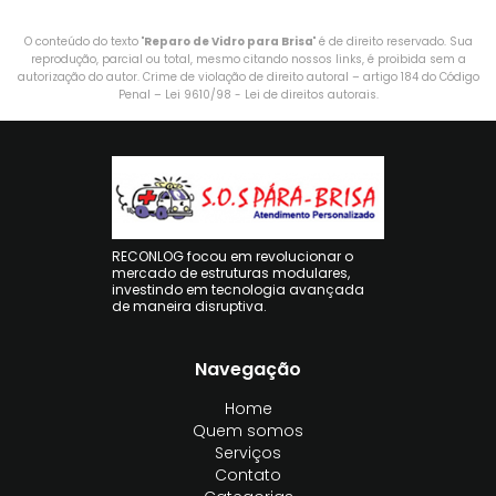
O conteúdo do texto "
Reparo de Vidro para Brisa
" é de direito reservado. Sua
reprodução, parcial ou total, mesmo citando nossos links, é proibida sem a
autorização do autor. Crime de violação de direito autoral – artigo 184 do Código
Penal –
Lei 9610/98 - Lei de direitos autorais
.
RECONLOG focou em revolucionar o
mercado de estruturas modulares,
investindo em tecnologia avançada
de maneira disruptiva.
Navegação
Home
Quem somos
Serviços
Contato