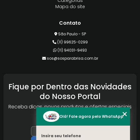
Categorias
Mapa do site
Contato
São Paulo - SP
(11) 99625-0299
(11) 94031-9493
sos@sosparabrisa.com.br
Fique por Dentro das Novidades
do Nosso Portal
Receba dicas, novos produtos e ofertas especiais
da Reconlog
Olá! Fale agora pelo WhatsApp
Insira seu telefone