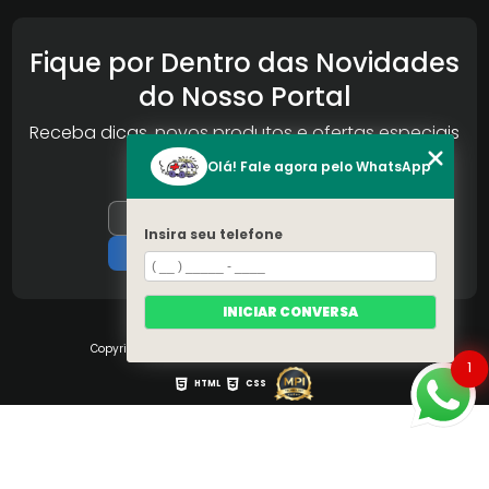
Fique por Dentro das Novidades
do Nosso Portal
Receba dicas, novos produtos e ofertas especiais
da Reconlog
Olá! Fale agora pelo WhatsApp
Insira seu telefone
INICIAR CONVERSA
Copyright © S.O.S Pára-brisa. (Lei 9610 de 19/02/1998)
1
HTML
CSS