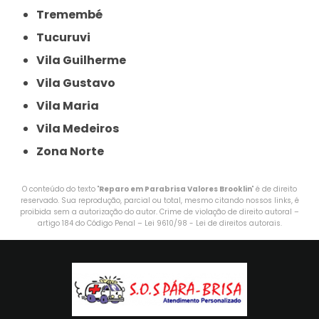
Tremembé
Tucuruvi
Vila Guilherme
Vila Gustavo
Vila Maria
Vila Medeiros
Zona Norte
O conteúdo do texto "
Reparo em Parabrisa Valores Brooklin
" é de direito
reservado. Sua reprodução, parcial ou total, mesmo citando nossos links, é
proibida sem a autorização do autor. Crime de violação de direito autoral –
artigo 184 do Código Penal –
Lei 9610/98 - Lei de direitos autorais
.