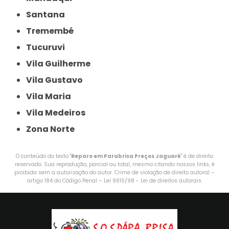
Santana
Tremembé
Tucuruvi
Vila Guilherme
Vila Gustavo
Vila Maria
Vila Medeiros
Zona Norte
O conteúdo do texto "
Reparo em Parabrisa Preços Jaguaré
" é de direito
reservado. Sua reprodução, parcial ou total, mesmo citando nossos links, é
proibida sem a autorização do autor. Crime de violação de direito autoral –
artigo 184 do Código Penal –
Lei 9610/98 - Lei de direitos autorais
.