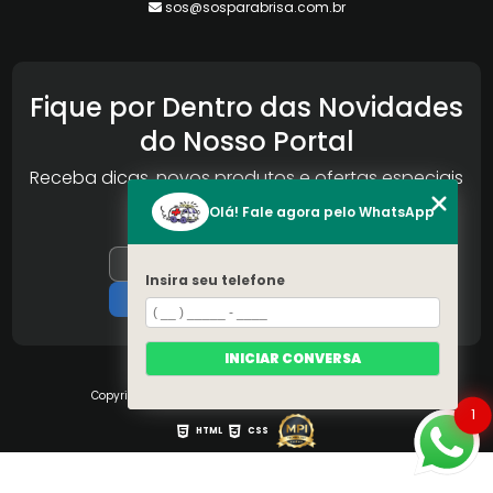
sos@sosparabrisa.com.br
Fique por Dentro das Novidades
do Nosso Portal
Receba dicas, novos produtos e ofertas especiais
da Reconlog
Olá! Fale agora pelo WhatsApp
Insira seu telefone
INICIAR CONVERSA
Copyright © S.O.S Pára-brisa. (Lei 9610 de 19/02/1998)
1
HTML
CSS