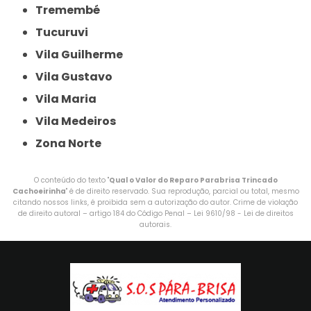
Tremembé
Tucuruvi
Vila Guilherme
Vila Gustavo
Vila Maria
Vila Medeiros
Zona Norte
O conteúdo do texto "
Qual o Valor do Reparo Parabrisa Trincado
Cachoeirinha
" é de direito reservado. Sua reprodução, parcial ou total, mesmo
citando nossos links, é proibida sem a autorização do autor. Crime de violação
de direito autoral – artigo 184 do Código Penal –
Lei 9610/98 - Lei de direitos
autorais
.