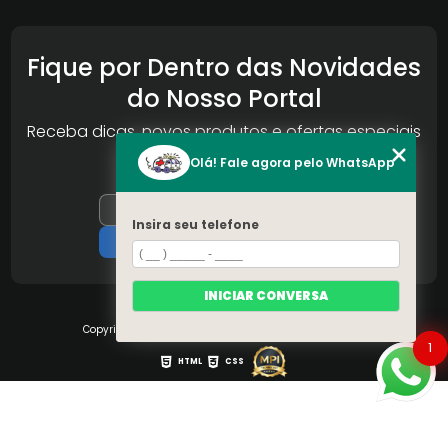
Fique por Dentro das Novidades
do Nosso Portal
Receba dicas, novos produtos e ofertas especiais
da Reconlog
Olá! Fale agora pelo WhatsApp
Insira seu telefone
INICIAR CONVERSA
Copyright © S.O.S Pára-brisa. (Lei 9610 de 19/02/1998)
1
HTML
CSS