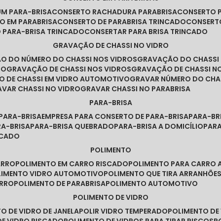
UM PARA-BRISA
CONSERTO RACHADURA PARABRISA
CONSERTO 
TO EM PARABRISA
CONSERTO DE PARABRISA TRINCADO
CONSERT
O PARA-BRISA TRINCADO
CONSERTAR PARA BRISA TRINCADO
GRAVAÇÃO DE CHASSI NO VIDRO
ÃO DO NÚMERO DO CHASSI NOS VIDROS
GRAVAÇÃO DO CHASSI
RO
GRAVAÇÃO DE CHASSI NOS VIDROS
GRAVAÇÃO DE CHASSI N
O DE CHASSI EM VIDRO AUTOMOTIVO
GRAVAR NÚMERO DO CHA
RAVAR CHASSI NO VIDRO
GRAVAR CHASSI NO PARABRISA
PARA-BRISA
 PARA-BRISA
EMPRESA PARA CONSERTO DE PARA-BRISA
PARA-B
RA-BRISA
PARA-BRISA QUEBRADO
PARA-BRISA A DOMICÍLIO
PAR
NCADO
POLIMENTO
ARRO
POLIMENTO EM CARRO RISCADO
POLIMENTO PARA CARRO 
OLIMENTO VIDRO AUTOMOTIVO
POLIMENTO QUE TIRA ARRANHÕ
ARRO
POLIMENTO DE PARABRISA
POLIMENTO AUTOMOTIVO
POLIMENTO DE VIDRO
TO DE VIDRO DE JANELA
POLIR VIDRO TEMPERADO
POLIMENTO D