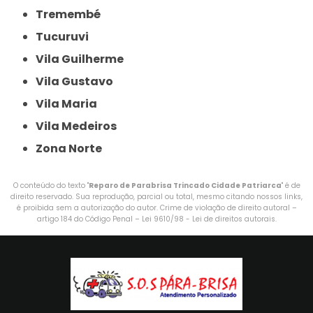
Tremembé
Tucuruvi
Vila Guilherme
Vila Gustavo
Vila Maria
Vila Medeiros
Zona Norte
O conteúdo do texto "
Reparo de Parabrisa Trincado Cidade Patriarca
" é de
direito reservado. Sua reprodução, parcial ou total, mesmo citando nossos links,
é proibida sem a autorização do autor. Crime de violação de direito autoral –
artigo 184 do Código Penal –
Lei 9610/98 - Lei de direitos autorais
.