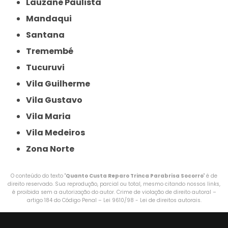
Lauzane Paulista
Mandaqui
Santana
Tremembé
Tucuruvi
Vila Guilherme
Vila Gustavo
Vila Maria
Vila Medeiros
Zona Norte
O conteúdo do texto "
Quanto Custa Reparo Trinca Parabrisa Socorro
" é de
direito reservado. Sua reprodução, parcial ou total, mesmo citando nossos links,
é proibida sem a autorização do autor. Crime de violação de direito autoral –
artigo 184 do Código Penal –
Lei 9610/98 - Lei de direitos autorais
.