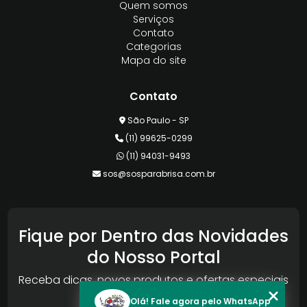
Quem somos
Serviços
Contato
Categorias
Mapa do site
Contato
São Paulo - SP
(11) 99625-0299
(11) 94031-9493
sos@sosparabrisa.com.br
Fique por Dentro das Novidades
do Nosso Portal
Receba dicas, novos produtos e ofertas especiais
da Reconlog
Olá! Fale agora pelo WhatsApp