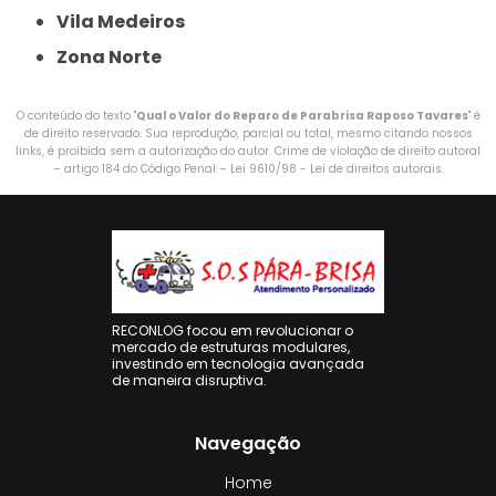
Vila Medeiros
Zona Norte
O conteúdo do texto "
Qual o Valor do Reparo de Parabrisa Raposo Tavares
" é
de direito reservado. Sua reprodução, parcial ou total, mesmo citando nossos
links, é proibida sem a autorização do autor. Crime de violação de direito autoral
– artigo 184 do Código Penal –
Lei 9610/98 - Lei de direitos autorais
.
RECONLOG focou em revolucionar o
mercado de estruturas modulares,
investindo em tecnologia avançada
de maneira disruptiva.
Navegação
Home