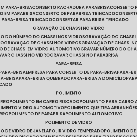
UM PARA-BRISA
CONSERTO RACHADURA PARABRISA
CONSERTO 
TO EM PARABRISA
CONSERTO DE PARABRISA TRINCADO
CONSERT
O PARA-BRISA TRINCADO
CONSERTAR PARA BRISA TRINCADO
GRAVAÇÃO DE CHASSI NO VIDRO
ÃO DO NÚMERO DO CHASSI NOS VIDROS
GRAVAÇÃO DO CHASSI
RO
GRAVAÇÃO DE CHASSI NOS VIDROS
GRAVAÇÃO DE CHASSI N
O DE CHASSI EM VIDRO AUTOMOTIVO
GRAVAR NÚMERO DO CHA
RAVAR CHASSI NO VIDRO
GRAVAR CHASSI NO PARABRISA
PARA-BRISA
 PARA-BRISA
EMPRESA PARA CONSERTO DE PARA-BRISA
PARA-B
RA-BRISA
PARA-BRISA QUEBRADO
PARA-BRISA A DOMICÍLIO
PAR
NCADO
POLIMENTO
ARRO
POLIMENTO EM CARRO RISCADO
POLIMENTO PARA CARRO 
OLIMENTO VIDRO AUTOMOTIVO
POLIMENTO QUE TIRA ARRANHÕ
ARRO
POLIMENTO DE PARABRISA
POLIMENTO AUTOMOTIVO
POLIMENTO DE VIDRO
TO DE VIDRO DE JANELA
POLIR VIDRO TEMPERADO
POLIMENTO D