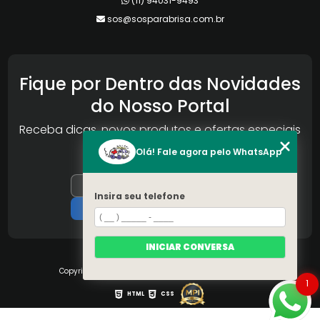
(11) 94031-9493
sos@sosparabrisa.com.br
Fique por Dentro das Novidades
do Nosso Portal
Receba dicas, novos produtos e ofertas especiais
da Reconlog
Olá! Fale agora pelo WhatsApp
Insira seu telefone
INICIAR CONVERSA
Copyright © S.O.S Pára-brisa. (Lei 9610 de 19/02/1998)
1
HTML
CSS