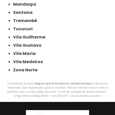
Mandaqui
Santana
Tremembé
Tucuruvi
Vila Guilherme
Vila Gustavo
Vila Maria
Vila Medeiros
Zona Norte
O conteúdo do texto "
Reparo para Parabrisa Jardim Europa
" é de direito
reservado. Sua reprodução, parcial ou total, mesmo citando nossos links, é
proibida sem a autorização do autor. Crime de violação de direito autoral –
artigo 184 do Código Penal –
Lei 9610/98 - Lei de direitos autorais
.