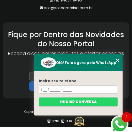
(11) 94031-9493
sos@sosparabrisa.com.br
Fique por Dentro das Novidades
do Nosso Portal
Receba dicas, novos produtos e ofertas especiais
da Reconlog
Olá! Fale agora pelo WhatsApp
Insira seu telefone
INICIAR CONVERSA
Copyright © S.O.S Pára-brisa. (Lei 9610 de 19/02/1998)
1
HTML
CSS