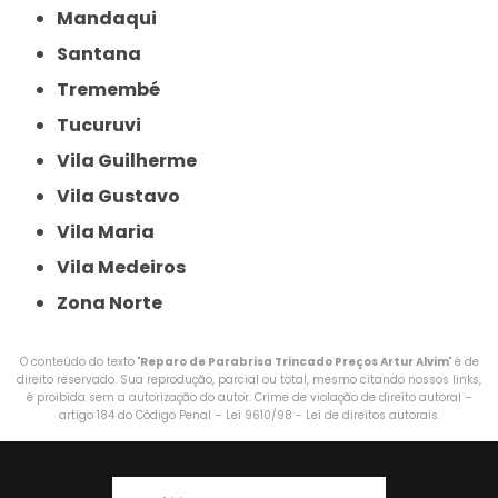
Mandaqui
Santana
Tremembé
Tucuruvi
Vila Guilherme
Vila Gustavo
Vila Maria
Vila Medeiros
Zona Norte
O conteúdo do texto "
Reparo de Parabrisa Trincado Preços Artur Alvim
" é de
direito reservado. Sua reprodução, parcial ou total, mesmo citando nossos links,
é proibida sem a autorização do autor. Crime de violação de direito autoral –
artigo 184 do Código Penal –
Lei 9610/98 - Lei de direitos autorais
.