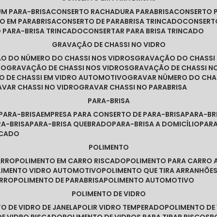
UM PARA-BRISA
CONSERTO RACHADURA PARABRISA
CONSERTO 
TO EM PARABRISA
CONSERTO DE PARABRISA TRINCADO
CONSERT
O PARA-BRISA TRINCADO
CONSERTAR PARA BRISA TRINCADO
GRAVAÇÃO DE CHASSI NO VIDRO
ÃO DO NÚMERO DO CHASSI NOS VIDROS
GRAVAÇÃO DO CHASSI
RO
GRAVAÇÃO DE CHASSI NOS VIDROS
GRAVAÇÃO DE CHASSI N
O DE CHASSI EM VIDRO AUTOMOTIVO
GRAVAR NÚMERO DO CHA
RAVAR CHASSI NO VIDRO
GRAVAR CHASSI NO PARABRISA
PARA-BRISA
 PARA-BRISA
EMPRESA PARA CONSERTO DE PARA-BRISA
PARA-B
RA-BRISA
PARA-BRISA QUEBRADO
PARA-BRISA A DOMICÍLIO
PAR
NCADO
POLIMENTO
ARRO
POLIMENTO EM CARRO RISCADO
POLIMENTO PARA CARRO 
OLIMENTO VIDRO AUTOMOTIVO
POLIMENTO QUE TIRA ARRANHÕ
ARRO
POLIMENTO DE PARABRISA
POLIMENTO AUTOMOTIVO
POLIMENTO DE VIDRO
TO DE VIDRO DE JANELA
POLIR VIDRO TEMPERADO
POLIMENTO D