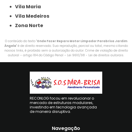
Vila Maria
Vila Medeiros
Zona Norte
O conteúdo do texto "
Onde Fazer Reparo Motor Limpador Parabrisa Jardim
Ângela
" é de direito reservado. Sua reprodução, parcial ou total, mesmo citando
nossos links, é proibida sem a autorização do autor. Crime de violação de direito
autoral – artigo 184 do Código Penal –
Lei 9610/98 - Lei de direitos autorais
.
RECONLOG focou em revolucionar o
mercado de estruturas modulares,
investindo em tecnologia avançada
de maneira disruptiva.
Navegação