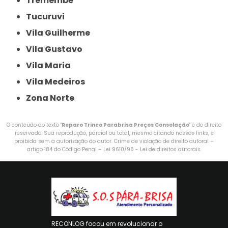
Tremembé
Tucuruvi
Vila Guilherme
Vila Gustavo
Vila Maria
Vila Medeiros
Zona Norte
O conteúdo do texto "
Reparo Trinco Parabrisa Preços Consolação
" é de direito
reservado. Sua reprodução, parcial ou total, mesmo citando nossos links, é
proibida sem a autorização do autor. Crime de violação de direito autoral –
artigo 184 do Código Penal –
Lei 9610/98 - Lei de direitos autorais
.
RECONLOG focou em revolucionar o