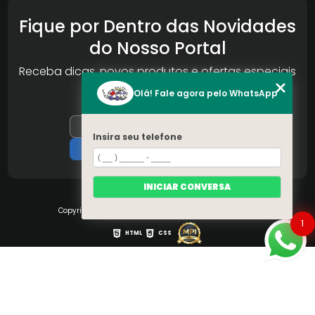
Fique por Dentro das Novidades
do Nosso Portal
Receba dicas, novos produtos e ofertas especiais
da Reconlog
Olá! Fale agora pelo WhatsApp
Insira seu telefone
INICIAR CONVERSA
Copyright © S.O.S Pára-brisa. (Lei 9610 de 19/02/1998)
1
HTML
CSS