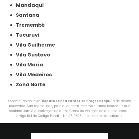
Mandaqui
Santana
Tremembé
Tucuruvi
Vila Guilherme
Vila Gustavo
Vila Maria
Vila Medeiros
Zona Norte
O conteúdo do texto "
Reparo Trinca Parabrisa Preços Grajau
" é de direito
reservado. Sua reprodução, parcial ou total, mesmo citando nossos links, é
proibida sem a autorização do autor. Crime de violação de direito autoral –
artigo 184 do Código Penal –
Lei 9610/98 - Lei de direitos autorais
.