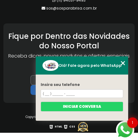
(11) 94031-9493
sos@sosparabrisa.com.br
Fique por Dentro das Novidades
do Nosso Portal
Receba dicas, novos produtos e ofertas especiais
da Reconlog
Olá! Fale agora pelo WhatsApp
Insira seu telefone
INICIAR CONVERSA
Copyright © S.O.S Pára-brisa. (Lei 9610 de 19/02/1998)
1
HTML
CSS