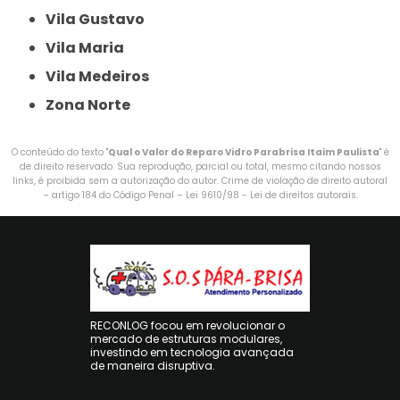
Vila Gustavo
Vila Maria
Vila Medeiros
Zona Norte
O conteúdo do texto "
Qual o Valor do Reparo Vidro Parabrisa Itaim Paulista
" é
de direito reservado. Sua reprodução, parcial ou total, mesmo citando nossos
links, é proibida sem a autorização do autor. Crime de violação de direito autoral
– artigo 184 do Código Penal –
Lei 9610/98 - Lei de direitos autorais
.
RECONLOG focou em revolucionar o
mercado de estruturas modulares,
investindo em tecnologia avançada
de maneira disruptiva.