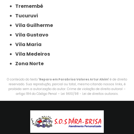
Tremembé
Tucuruvi
Vila Guilherme
Vila Gustavo
Vila Maria
Vila Medeiros
Zona Norte
O conteúdo do texto "
Reparo em Parabrisa Valores Artur Alvim
" é de direito
reservado. Sua reprodução, parcial ou total, mesmo citando nossos links, é
proibida sem a autorização do autor. Crime de violação de direito autoral –
artigo 184 do Código Penal –
Lei 9610/98 - Lei de direitos autorais
.