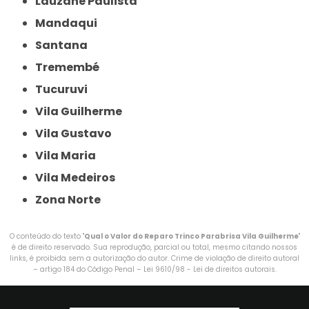
Lauzane Paulista
Mandaqui
Santana
Tremembé
Tucuruvi
Vila Guilherme
Vila Gustavo
Vila Maria
Vila Medeiros
Zona Norte
O conteúdo do texto "
Qual o Valor do Reparo Trinco Parabrisa Vila Guilherme
"
é de direito reservado. Sua reprodução, parcial ou total, mesmo citando nossos
links, é proibida sem a autorização do autor. Crime de violação de direito autoral
– artigo 184 do Código Penal –
Lei 9610/98 - Lei de direitos autorais
.