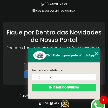
(11) 94031-9493
sos@sosparabrisa.com.br
Fique por Dentro das Novidades
do Nosso Portal
Receba dicas, novos produtos e ofertas especiais
da Reconlog
Olá! Fale agora pelo WhatsApp
Insira seu telefone
INICIAR CONVERSA
Copyright © S.O.S Pára-brisa. (Lei 9610 de 19/02/1998)
1
HTML
CSS