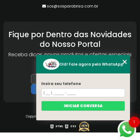
sos@sosparabrisa.com.br
Fique por Dentro das Novidades
do Nosso Portal
Receba dicas, novos produtos e ofertas especiais
da Reconlog
Olá! Fale agora pelo WhatsApp
Insira seu telefone
INICIAR CONVERSA
Copyright © S.O.S Pára-brisa. (Lei 9610 de 19/02/1998)
1
HTML
CSS