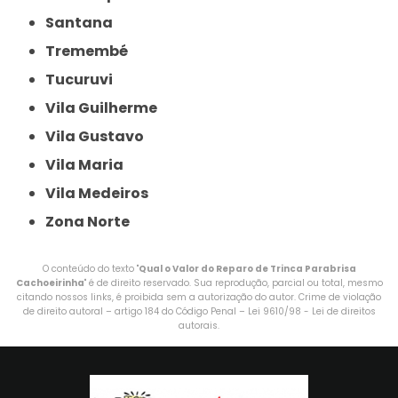
Santana
Tremembé
Tucuruvi
Vila Guilherme
Vila Gustavo
Vila Maria
Vila Medeiros
Zona Norte
O conteúdo do texto "
Qual o Valor do Reparo de Trinca Parabrisa
Cachoeirinha
" é de direito reservado. Sua reprodução, parcial ou total, mesmo
citando nossos links, é proibida sem a autorização do autor. Crime de violação
de direito autoral – artigo 184 do Código Penal –
Lei 9610/98 - Lei de direitos
autorais
.