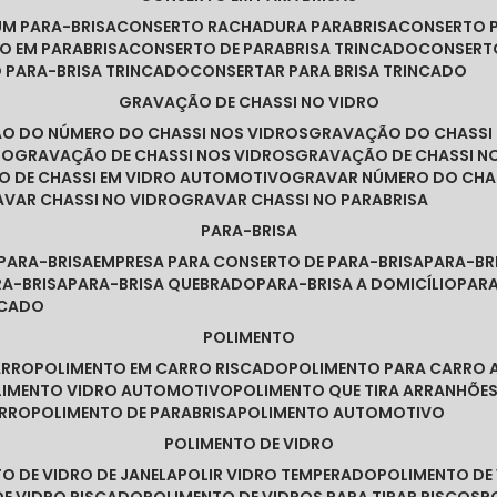
UM PARA-BRISA
CONSERTO RACHADURA PARABRISA
CONSERTO 
TO EM PARABRISA
CONSERTO DE PARABRISA TRINCADO
CONSERT
O PARA-BRISA TRINCADO
CONSERTAR PARA BRISA TRINCADO
GRAVAÇÃO DE CHASSI NO VIDRO
ÃO DO NÚMERO DO CHASSI NOS VIDROS
GRAVAÇÃO DO CHASSI
RO
GRAVAÇÃO DE CHASSI NOS VIDROS
GRAVAÇÃO DE CHASSI N
O DE CHASSI EM VIDRO AUTOMOTIVO
GRAVAR NÚMERO DO CHA
RAVAR CHASSI NO VIDRO
GRAVAR CHASSI NO PARABRISA
PARA-BRISA
 PARA-BRISA
EMPRESA PARA CONSERTO DE PARA-BRISA
PARA-B
RA-BRISA
PARA-BRISA QUEBRADO
PARA-BRISA A DOMICÍLIO
PAR
NCADO
POLIMENTO
ARRO
POLIMENTO EM CARRO RISCADO
POLIMENTO PARA CARRO 
OLIMENTO VIDRO AUTOMOTIVO
POLIMENTO QUE TIRA ARRANHÕ
ARRO
POLIMENTO DE PARABRISA
POLIMENTO AUTOMOTIVO
POLIMENTO DE VIDRO
TO DE VIDRO DE JANELA
POLIR VIDRO TEMPERADO
POLIMENTO D