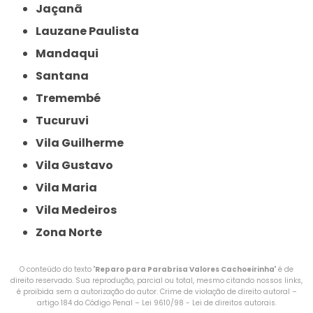
Jaçanã
Lauzane Paulista
Mandaqui
Santana
Tremembé
Tucuruvi
Vila Guilherme
Vila Gustavo
Vila Maria
Vila Medeiros
Zona Norte
O conteúdo do texto "
Reparo para Parabrisa Valores Cachoeirinha
" é de
direito reservado. Sua reprodução, parcial ou total, mesmo citando nossos links,
é proibida sem a autorização do autor. Crime de violação de direito autoral –
artigo 184 do Código Penal –
Lei 9610/98 - Lei de direitos autorais
.