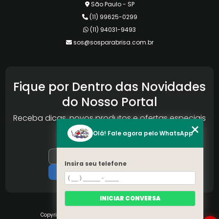
São Paulo - SP
(11) 99625-0299
(11) 94031-9493
sos@sosparabrisa.com.br
Fique por Dentro das Novidades
do Nosso Portal
Receba dicas, novos produtos e ofertas especiais
da Reconlog
Olá! Fale agora pelo WhatsApp
Insira seu telefone
INICIAR CONVERSA
Copyright © S.O.S Pára-brisa. (Lei 9610 de 19/02/1998)