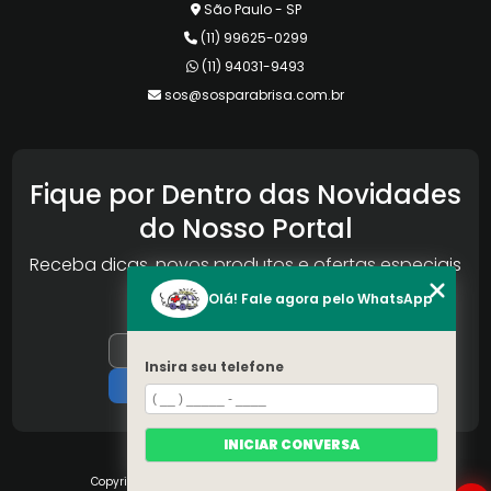
São Paulo - SP
(11) 99625-0299
(11) 94031-9493
sos@sosparabrisa.com.br
Fique por Dentro das Novidades
do Nosso Portal
Receba dicas, novos produtos e ofertas especiais
da Reconlog
Olá! Fale agora pelo WhatsApp
Insira seu telefone
INICIAR CONVERSA
Copyright © S.O.S Pára-brisa. (Lei 9610 de 19/02/1998)