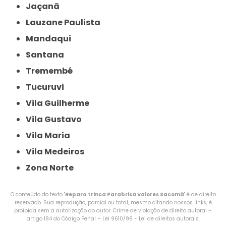
Jaçanã
Lauzane Paulista
Mandaqui
Santana
Tremembé
Tucuruvi
Vila Guilherme
Vila Gustavo
Vila Maria
Vila Medeiros
Zona Norte
O conteúdo do texto "
Reparo Trinca Parabrisa Valores Sacomã
" é de direito
reservado. Sua reprodução, parcial ou total, mesmo citando nossos links, é
proibida sem a autorização do autor. Crime de violação de direito autoral –
artigo 184 do Código Penal –
Lei 9610/98 - Lei de direitos autorais
.