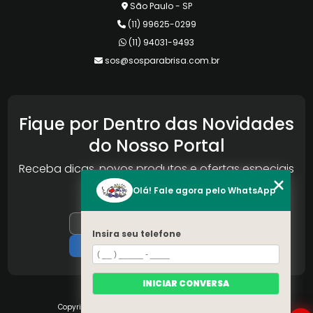
São Paulo - SP
(11) 99625-0299
(11) 94031-9493
sos@sosparabrisa.com.br
Fique por Dentro das Novidades
do Nosso Portal
Receba dicas, novos produtos e ofertas especiais
da Reconlog
Olá! Fale agora pelo WhatsApp
Insira seu telefone
INICIAR CONVERSA
Copyright © S.O.S Pára-brisa. (Lei 9610 de 19/02/1998)