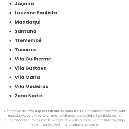
Jaçanã
Lauzane Paulista
Mandaqui
Santana
Tremembé
Tucuruvi
Vila Guilherme
Vila Gustavo
Vila Maria
Vila Medeiros
Zona Norte
O conteúdo do texto "
Reparo Parabrisa Zona Norte
" é de direito reservado. Sua
reprodução, parcial ou total, mesmo citando nossos links, é proibida sem a
autorização do autor. Crime de violação de direito autoral – artigo 184 do Código
Penal –
Lei 9610/98 - Lei de direitos autorais
.