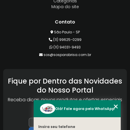
Categorias
Mapa do site
Contato
São Paulo - SP
(11) 99625-0299
(11) 94031-9493
sos@sosparabrisa.com.br
Fique por Dentro das Novidades
do Nosso Portal
Receba dicas, novos produtos e ofertas especiais
da Reconlog
Olá! Fale agora pelo WhatsApp
Insira seu telefone