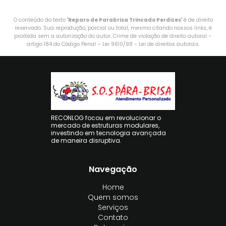
O conteúdo do texto "
Reparo de Parabrisa Trincado Perdizes
" é de direito
reservado. Sua reprodução, parcial ou total, mesmo citando nossos links, é
proibida sem a autorização do autor. Crime de violação de direito autoral –
artigo 184 do Código Penal –
Lei 9610/98 - Lei de direitos autorais
.
RECONLOG focou em revolucionar o
mercado de estruturas modulares,
investindo em tecnologia avançada
de maneira disruptiva.
Navegação
Home
Quem somos
Serviços
Contato