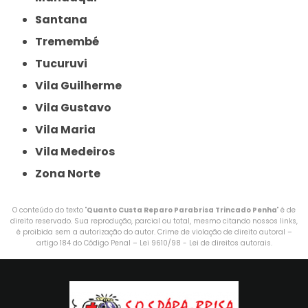
Santana
Tremembé
Tucuruvi
Vila Guilherme
Vila Gustavo
Vila Maria
Vila Medeiros
Zona Norte
O conteúdo do texto "
Quanto Custa Reparo Parabrisa Trincado Penha
" é de
direito reservado. Sua reprodução, parcial ou total, mesmo citando nossos links,
é proibida sem a autorização do autor. Crime de violação de direito autoral –
artigo 184 do Código Penal –
Lei 9610/98 - Lei de direitos autorais
.