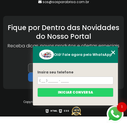
sos@sosparabrisa.com.br
Fique por Dentro das Novidades
do Nosso Portal
Receba dicas, novos produtos e ofertas especiais
da Reconlog
Olá! Fale agora pelo WhatsApp
Insira seu telefone
INICIAR CONVERSA
Copyright © S.O.S Pára-brisa. (Lei 9610 de 19/02/1998)
1
HTML
CSS