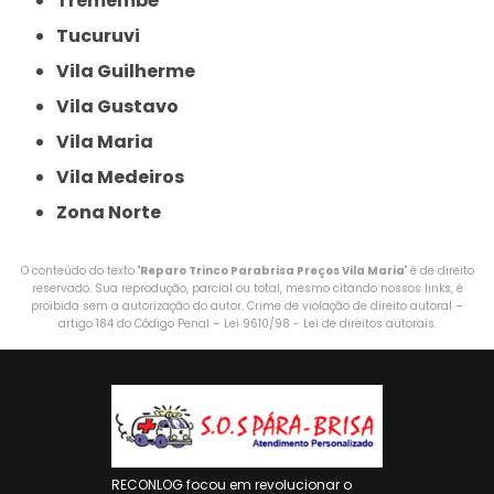
Tremembé
Tucuruvi
Vila Guilherme
Vila Gustavo
Vila Maria
Vila Medeiros
Zona Norte
O conteúdo do texto "
Reparo Trinco Parabrisa Preços Vila Maria
" é de direito
reservado. Sua reprodução, parcial ou total, mesmo citando nossos links, é
proibida sem a autorização do autor. Crime de violação de direito autoral –
artigo 184 do Código Penal –
Lei 9610/98 - Lei de direitos autorais
.
RECONLOG focou em revolucionar o