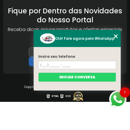
Fique por Dentro das Novidades
do Nosso Portal
Receba dicas, novos produtos e ofertas especiais
da Reconlog
Olá! Fale agora pelo WhatsApp
Insira seu telefone
INICIAR CONVERSA
Copyright © S.O.S Pára-brisa. (Lei 9610 de 19/02/1998)
1
HTML
CSS