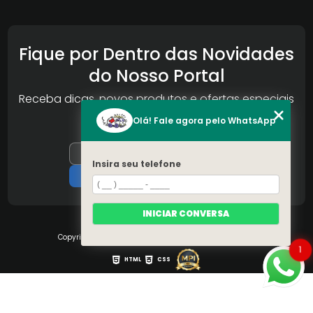
Fique por Dentro das Novidades
do Nosso Portal
Receba dicas, novos produtos e ofertas especiais
da Reconlog
Olá! Fale agora pelo WhatsApp
Insira seu telefone
INICIAR CONVERSA
Copyright © S.O.S Pára-brisa. (Lei 9610 de 19/02/1998)
1
HTML
CSS