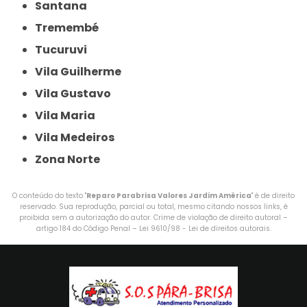
Santana
Tremembé
Tucuruvi
Vila Guilherme
Vila Gustavo
Vila Maria
Vila Medeiros
Zona Norte
O conteúdo do texto "
Reparo Parabrisa Valores Jardim América
" é de direito
reservado. Sua reprodução, parcial ou total, mesmo citando nossos links, é
proibida sem a autorização do autor. Crime de violação de direito autoral –
artigo 184 do Código Penal –
Lei 9610/98 - Lei de direitos autorais
.