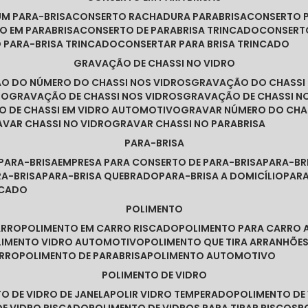
UM PARA-BRISA
CONSERTO RACHADURA PARABRISA
CONSERTO 
TO EM PARABRISA
CONSERTO DE PARABRISA TRINCADO
CONSERT
O PARA-BRISA TRINCADO
CONSERTAR PARA BRISA TRINCADO
GRAVAÇÃO DE CHASSI NO VIDRO
ÃO DO NÚMERO DO CHASSI NOS VIDROS
GRAVAÇÃO DO CHASSI
RO
GRAVAÇÃO DE CHASSI NOS VIDROS
GRAVAÇÃO DE CHASSI N
O DE CHASSI EM VIDRO AUTOMOTIVO
GRAVAR NÚMERO DO CHA
RAVAR CHASSI NO VIDRO
GRAVAR CHASSI NO PARABRISA
PARA-BRISA
 PARA-BRISA
EMPRESA PARA CONSERTO DE PARA-BRISA
PARA-B
RA-BRISA
PARA-BRISA QUEBRADO
PARA-BRISA A DOMICÍLIO
PAR
NCADO
POLIMENTO
ARRO
POLIMENTO EM CARRO RISCADO
POLIMENTO PARA CARRO 
OLIMENTO VIDRO AUTOMOTIVO
POLIMENTO QUE TIRA ARRANHÕ
ARRO
POLIMENTO DE PARABRISA
POLIMENTO AUTOMOTIVO
POLIMENTO DE VIDRO
TO DE VIDRO DE JANELA
POLIR VIDRO TEMPERADO
POLIMENTO D