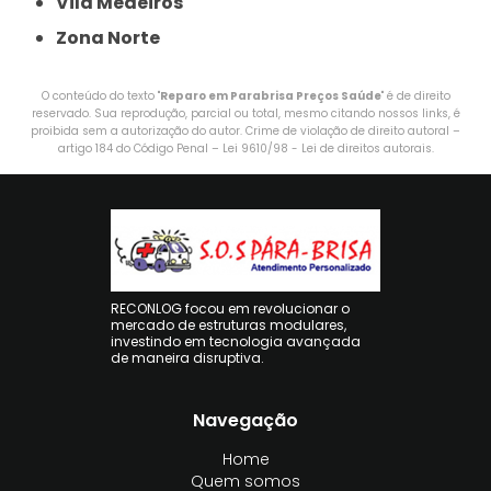
Vila Medeiros
Zona Norte
O conteúdo do texto "
Reparo em Parabrisa Preços Saúde
" é de direito
reservado. Sua reprodução, parcial ou total, mesmo citando nossos links, é
proibida sem a autorização do autor. Crime de violação de direito autoral –
artigo 184 do Código Penal –
Lei 9610/98 - Lei de direitos autorais
.
RECONLOG focou em revolucionar o
mercado de estruturas modulares,
investindo em tecnologia avançada
de maneira disruptiva.
Navegação
Home
Quem somos