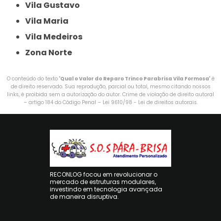
Vila Gustavo
Vila Maria
Vila Medeiros
Zona Norte
O conteúdo do texto "
Qual o Valor do Reparo Trinco Parabrisa Vila Formosa
" é
de direito reservado. Sua reprodução, parcial ou total, mesmo citando nossos
links, é proibida sem a autorização do autor. Crime de violação de direito autoral
– artigo 184 do Código Penal –
Lei 9610/98 - Lei de direitos autorais
.
RECONLOG focou em revolucionar o
mercado de estruturas modulares,
investindo em tecnologia avançada
de maneira disruptiva.