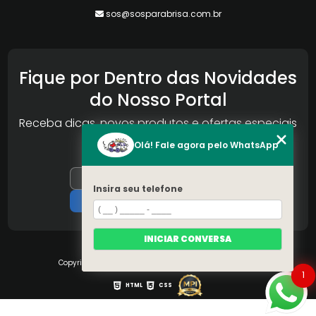
sos@sosparabrisa.com.br
Fique por Dentro das Novidades
do Nosso Portal
Receba dicas, novos produtos e ofertas especiais
da Reconlog
Olá! Fale agora pelo WhatsApp
Insira seu telefone
INICIAR CONVERSA
Copyright © S.O.S Pára-brisa. (Lei 9610 de 19/02/1998)
1
HTML
CSS