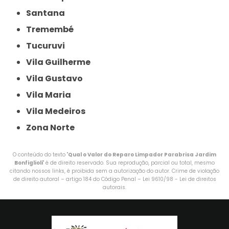
Santana
Tremembé
Tucuruvi
Vila Guilherme
Vila Gustavo
Vila Maria
Vila Medeiros
Zona Norte
O conteúdo do texto "
Qual o Valor do Reparo Limpador Parabrisa Jardim
Bonfiglioli
" é de direito reservado. Sua reprodução, parcial ou total, mesmo
citando nossos links, é proibida sem a autorização do autor. Crime de violação
de direito autoral – artigo 184 do Código Penal –
Lei 9610/98 - Lei de direitos
autorais
.