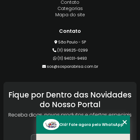
Contato
Categorias
Mapa do site
Contato
São Paulo - SP
(11) 99625-0299
(11) 94031-9493
sos@sosparabrisa.com.br
Fique por Dentro das Novidades
do Nosso Portal
Receba dicas, novos produtos e ofertas especiais
da Reconlog
Olá! Fale agora pelo WhatsApp