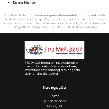
Zona Norte
O conteúdo do texto "
Onde Fazer Reparo Vidro Parabrisa Jardim América
" é
de direito reservado. Sua reprodução, parcial ou total, mesmo citando nossos
links, é proibida sem a autorização do autor. Crime de violação de direito autoral
– artigo 184 do Código Penal –
Lei 9610/98 - Lei de direitos autorais
.
RECONLOG focou em revolucionar o
mercado de estruturas modulares,
investindo em tecnologia avançada
de maneira disruptiva.
Navegação
Home
Quem somos
Serviços