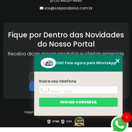
(11) 94031-9493
sos@sosparabrisa.com.br
Fique por Dentro das Novidades
do Nosso Portal
Receba dicas, novos produtos e ofertas especiais
da Reconlog
Olá! Fale agora pelo WhatsApp
Insira seu telefone
INICIAR CONVERSA
Copyright © S.O.S Pára-brisa. (Lei 9610 de 19/02/1998)
1
HTML
CSS