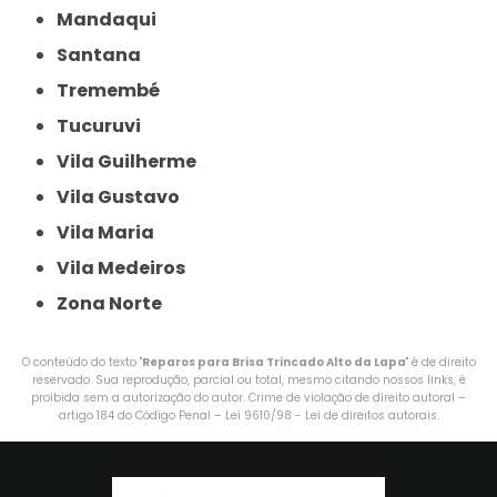
Mandaqui
Santana
Tremembé
Tucuruvi
Vila Guilherme
Vila Gustavo
Vila Maria
Vila Medeiros
Zona Norte
O conteúdo do texto "
Reparos para Brisa Trincado Alto da Lapa
" é de direito
reservado. Sua reprodução, parcial ou total, mesmo citando nossos links, é
proibida sem a autorização do autor. Crime de violação de direito autoral –
artigo 184 do Código Penal –
Lei 9610/98 - Lei de direitos autorais
.