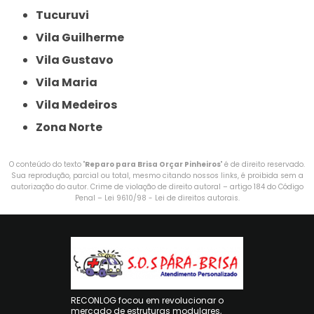
Tucuruvi
Vila Guilherme
Vila Gustavo
Vila Maria
Vila Medeiros
Zona Norte
O conteúdo do texto "
Reparo para Brisa Orçar Pinheiros
" é de direito reservado.
Sua reprodução, parcial ou total, mesmo citando nossos links, é proibida sem a
autorização do autor. Crime de violação de direito autoral – artigo 184 do Código
Penal –
Lei 9610/98 - Lei de direitos autorais
.
RECONLOG focou em revolucionar o
mercado de estruturas modulares,