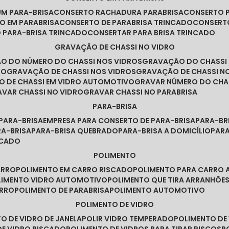
UM PARA-BRISA
CONSERTO RACHADURA PARABRISA
CONSERTO 
TO EM PARABRISA
CONSERTO DE PARABRISA TRINCADO
CONSERT
O PARA-BRISA TRINCADO
CONSERTAR PARA BRISA TRINCADO
GRAVAÇÃO DE CHASSI NO VIDRO
ÃO DO NÚMERO DO CHASSI NOS VIDROS
GRAVAÇÃO DO CHASSI
RO
GRAVAÇÃO DE CHASSI NOS VIDROS
GRAVAÇÃO DE CHASSI N
O DE CHASSI EM VIDRO AUTOMOTIVO
GRAVAR NÚMERO DO CHA
RAVAR CHASSI NO VIDRO
GRAVAR CHASSI NO PARABRISA
PARA-BRISA
 PARA-BRISA
EMPRESA PARA CONSERTO DE PARA-BRISA
PARA-B
RA-BRISA
PARA-BRISA QUEBRADO
PARA-BRISA A DOMICÍLIO
PAR
NCADO
POLIMENTO
ARRO
POLIMENTO EM CARRO RISCADO
POLIMENTO PARA CARRO 
OLIMENTO VIDRO AUTOMOTIVO
POLIMENTO QUE TIRA ARRANHÕ
ARRO
POLIMENTO DE PARABRISA
POLIMENTO AUTOMOTIVO
POLIMENTO DE VIDRO
TO DE VIDRO DE JANELA
POLIR VIDRO TEMPERADO
POLIMENTO D