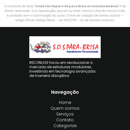
O conteúdo do texto "
Onde Faz Reparo de para Brisa Arranhado Moema
" é de
direito reservado. Sua reprodução, parcial ou total, mesmo citando nossos links,
é proibida sem a autorização do autor. Crime de violação de direito autoral –
artigo 184 do Código Penal –
Lei 9610/98 - Lei de direitos autorais
.
RECONLOG focou em revolucionar o
mercado de estruturas modulares,
investindo em tecnologia avançada
de maneira disruptiva.
Navegação
Home
Quem somos
Serviços
Contato
Categorias