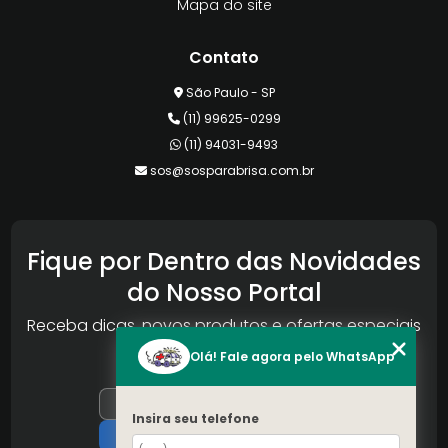
Mapa do site
Contato
São Paulo - SP
(11) 99625-0299
(11) 94031-9493
sos@sosparabrisa.com.br
Fique por Dentro das Novidades
do Nosso Portal
Receba dicas, novos produtos e ofertas especiais
da Reconlog
Olá! Fale agora pelo WhatsApp
Insira seu telefone