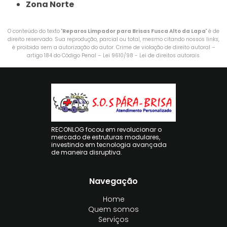
Zona Norte
O conteúdo do texto "
Reparos Limpador para Brisas Fusca Alto da Lapa
" é de
direito reservado. Sua reprodução, parcial ou total, mesmo citando nossos links,
é proibida sem a autorização do autor. Crime de violação de direito autoral –
artigo 184 do Código Penal –
Lei 9610/98 - Lei de direitos autorais
.
RECONLOG focou em revolucionar o
mercado de estruturas modulares,
investindo em tecnologia avançada
de maneira disruptiva.
Navegação
Home
Quem somos
Serviços