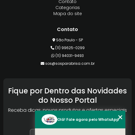
Contato
Categorias
Mapa do site
Contato
São Paulo - SP
(11) 99625-0299
(11) 94031-9493
sos@sosparabrisa.com.br
Fique por Dentro das Novidades
do Nosso Portal
Receba dicas, novos produtos e ofertas especiais
da Reconlog
Olá! Fale agora pelo WhatsApp