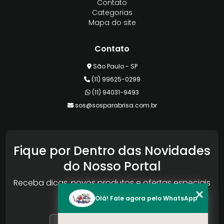
Contato
Categorias
Mapa do site
Contato
São Paulo - SP
(11) 99625-0299
(11) 94031-9493
sos@sosparabrisa.com.br
Fique por Dentro das Novidades
do Nosso Portal
Receba dicas, novos produtos e ofertas especiais
da Reconlog
Olá! Fale agora pelo WhatsApp