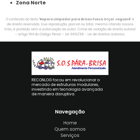
Zona Norte
O conteúdo do texto "
Reparo Limpador para Brisas Fusca Orçar Jaguaré
" é
de direito reservado. Sua reprodução, parcial ou total, mesmo citando nossos
links, é proibida sem a autorização do autor. Crime de violação de direito autoral
– artigo 184 do Código Penal –
Lei 9610/98 - Lei de direitos autorais
.
RECONLOG focou em revolucionar o
mercado de estruturas modulares,
investindo em tecnologia avançada
de maneira disruptiva.
Navegação
Home
Quem somos
Serviços