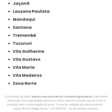
Jaçanã
Lauzane Paulista
Mandaqui
Santana
Tremembé
Tucuruvi
Vila Guilherme
Vila Gustavo
Vila Maria
Vila Medeiros
Zona Norte
O conteúdo do texto "
Reparo em para Brisa Trincado Água Rasa
" é de direito
reservado. Sua reprodução, parcial ou total, mesmo citando nossos links, é
proibida sem a autorização do autor. Crime de violação de direito autoral –
artigo 184 do Código Penal –
Lei 9610/98 - Lei de direitos autorais
.