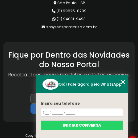
São Paulo - SP
(11) 99625-0299
(11) 94031-9493
sos@sosparabrisa.com.br
Fique por Dentro das Novidades
do Nosso Portal
Receba dicas, novos produtos e ofertas especiais
da Reconlog
Olá! Fale agora pelo WhatsApp
Insira seu telefone
INICIAR CONVERSA
Copyright © S.O.S Pára-brisa. (Lei 9610 de 19/02/1998)