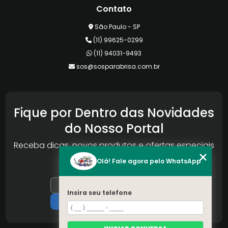
Contato
São Paulo - SP
(11) 99625-0299
(11) 94031-9493
sos@sosparabrisa.com.br
Fique por Dentro das Novidades
do Nosso Portal
Receba dicas, novos produtos e ofertas especiais
da Reconlog
Olá! Fale agora pelo WhatsApp
Insira seu telefone