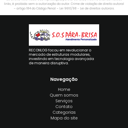
links, é proibida sem a autorização do autor. Crime de violação de direito autoral
– artigo 184 do Código Penal –
Lei 9610/98 - Lei de direitos autorais
.
RECONLOG focou em revolucionar o
mercado de estruturas modulares,
investindo em tecnologia avançada
de maneira disruptiva.
Navegação
Home
Quem somos
Serviços
Contato
Categorias
Mapa do site