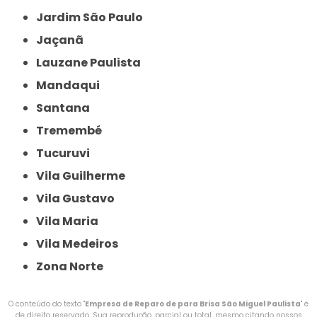
Jardim São Paulo
Jaçanã
Lauzane Paulista
Mandaqui
Santana
Tremembé
Tucuruvi
Vila Guilherme
Vila Gustavo
Vila Maria
Vila Medeiros
Zona Norte
O conteúdo do texto "
Empresa de Reparo de para Brisa São Miguel Paulista
" é
de direito reservado. Sua reprodução, parcial ou total, mesmo citando nossos