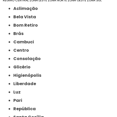
REGIÃO CENTRAL
ZONA LESTE
ZONA NORTE
ZONA OESTE
ZONA SUL
Aclimação
Bela Vista
Bom Retiro
Brás
Cambuci
Centro
Consolação
Glicério
Higienópolis
Liberdade
Luz
Pari
República