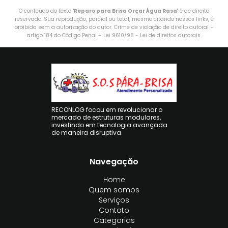
O conteúdo do texto "
Reparo para Brisa Orçar Água Rasa
" é de direito
reservado. Sua reprodução, parcial ou total, mesmo citando nossos links, é
proibida sem a autorização do autor. Crime de violação de direito autoral –
artigo 184 do Código Penal –
Lei 9610/98 - Lei de direitos autorais
.
RECONLOG focou em revolucionar o
mercado de estruturas modulares,
investindo em tecnologia avançada
de maneira disruptiva.
Navegação
Home
Quem somos
Serviços
Contato
Categorias