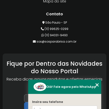
Mapa do site
Contato
São Paulo - SP
(11) 99625-0299
(11) 94031-9493
sos@sosparabrisa.com.br
Fique por Dentro das Novidades
do Nosso Portal
Receba dicas, novos produtos e ofertas especiais
da Reconlog
Olá! Fale agora pelo WhatsApp
Insira seu telefone