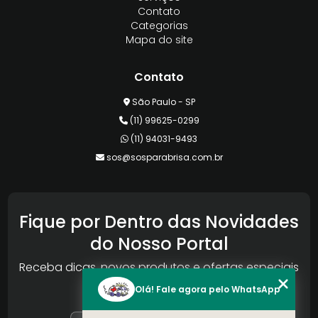
Contato
Categorias
Mapa do site
Contato
São Paulo - SP
(11) 99625-0299
(11) 94031-9493
sos@sosparabrisa.com.br
Fique por Dentro das Novidades
do Nosso Portal
Receba dicas, novos produtos e ofertas especiais
da Reconlog
Olá! Fale agora pelo WhatsApp