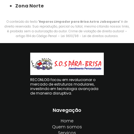
Zona Norte
O conteúdo do texto "
Reparos Limpador para Brisa Astra Jabaquara
" é de
direito reservado. Sua reprodução, parcial ou total, mesmo citando nossos links,
é proibida sem a autorização do autor. Crime de violação de direito autoral –
artigo 184 do Código Penal –
Lei 9610/98 - Lei de direitos autorais
.
RECONLOG focou em revolucionar o
mercado de estruturas modulares,
investindo em tecnologia avançada
de maneira disruptiva.
Navegação
Home
Quem somos
Serviços